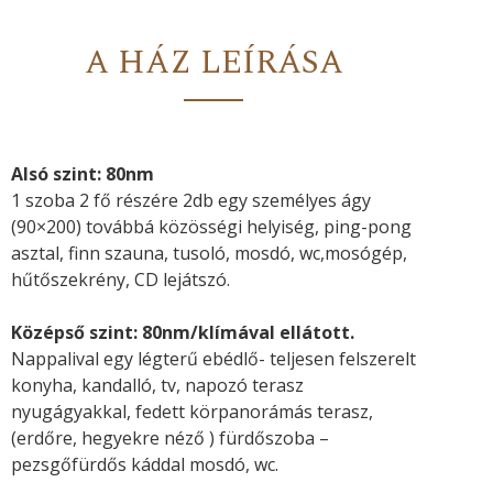
A HÁZ LEÍRÁSA
Alsó szint: 80nm
1 szoba 2 fő részére 2db egy személyes ágy
(90×200) továbbá közösségi helyiség, ping-pong
asztal, finn szauna, tusoló, mosdó, wc,mosógép,
hűtőszekrény, CD lejátszó.
Középső szint: 80nm/klímával ellátott.
Nappalival egy légterű ebédlő- teljesen felszerelt
konyha, kandalló, tv, napozó terasz
nyugágyakkal, fedett körpanorámás terasz,
(erdőre, hegyekre néző ) fürdőszoba –
pezsgőfürdős káddal mosdó, wc.