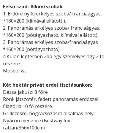
Felső szint: 80nm/szobák
1. Erdőre nyíló erkélyes szoba/ franciaágyas,
*180×200 (klímával ellátott ).
2. Panorámás erkélyes szoba/ franciaágyas,
*160×200 (pótágyazható, klímával ellátott).
3. Panorámás erkélyes szoba/franciaágyas
*160×200 (pótágyazható).
4.Külön légtérben 2db egy személyes ágy 2 fő
részére.
Mosdó, wc.
Két hektár privát erdei tisztásunkon:
Dézsa jakuzzi 8 főre
Rönk játszótér, fedett panorámás erdőszéli
filagória 10 fő részére.
Grillezésre, bográcsozásra alkalmas hely.
Nyáron medence (Bestway lux
rattan/366x100cm)