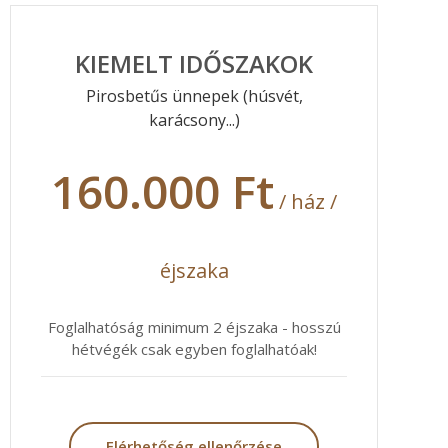
KIEMELT IDŐSZAKOK
Pirosbetűs ünnepek (húsvét,
karácsony...)
160.000 Ft
/ ház /
éjszaka
Foglalhatóság minimum 2 éjszaka - hosszú
hétvégék csak egyben foglalhatóak!
Elérhetőség ellenőrzése