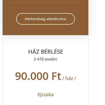
Elérhetőség ellenőrzése
HÁZ BÉRLÉSE
3-4 fő esetén:
90.000 Ft
/ ház /
éjszaka