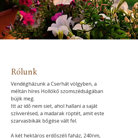
Rólunk
Vendégházunk a Cserhát völgyben, a
méltán híres Hollókő szomszédságában
bújik meg.
Itt az idő nem siet, ahol hallani a saját
szívverésed, a madarak röptét, amit este
szarvasbikák bőgése vált fel.
A két hektáros erdőszéli faház, 240nm,