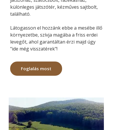
játszóház, szatócsbolt, fazekasház,
különleges játszótér, kézműves sajtbolt,
található.
Látogasson el hozzánk ebbe a mesébe illő
környezetbe, szívja magába a friss erdei
levegőt, ahol garantáltan érzi majd úgy
"ide még visszatérek"!
Foglalás most