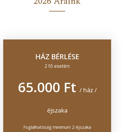
2026 Áraink
HÁZ BÉRLÉSE
2 fő esetén:
65.000 Ft
/ ház /
éjszaka
Foglalhatóság minimum 2 éjszaka