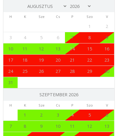
H
K
Sze
Cs
P
Szo
V
1
2
3
4
5
6
7
8
9
10
11
12
13
14
15
16
17
18
19
20
21
22
23
24
25
26
27
28
29
30
31
SZEPTEMBER 2026
H
K
Sze
Cs
P
Szo
V
1
2
3
4
5
6
7
8
9
10
11
12
13