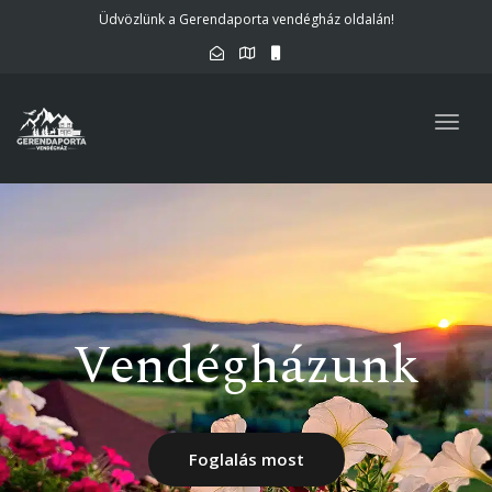
Üdvözlünk a Gerendaporta vendégház oldalán!
Togg
navig
Vendégházunk
Foglalás most